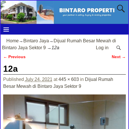
Home
→
Bintaro Jaya
→
Dijual Rumah Besar Mewah di
Bintaro Jaya Sektor 9
→
12a
Log in
← Previous
Next →
Image navigation
12a
Published
July 24, 2021
at
445 × 603
in
Dijual Rumah
Besar Mewah di Bintaro Jaya Sektor 9